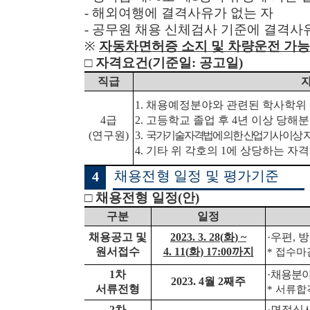
-
해외여행에 결격사유가 없는 자
-
공무원 채용 신체검사 기준에 결격사
※
자동차면허증 소지 및 차량운전 가능
□
자격요건
(
기준일
:
공고일
)
직급
1.
채용예정분야와 관련된 학사학위
4
급
2.
고등학교 졸업 후
4
년 이상 당해
(
연구원
)
3.
국가기술자격법에 의한 산업기사 이상 
4.
기타 위 각호의
1
에 상당하는 자격
채용전형 일정 및 평가기준
4
□
채용전형 일정
(
안
)
구분
일정
채용공고 및
2023. 3. 28(
화
) ~
·
우편
,
방
원서접수
4. 11(
화
) 17:00
까지
*
접수마
1
차
·
채용분야
2023. 4
월
2
째주
서류전형
*
서류합
2
차
·
면접심