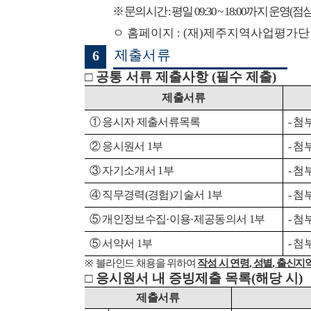
※
문의시간
:
평일
09:30 ~ 18:00
까지 운영
(
점
ㅇ 홈페이지
: (
재
)
제주지역사업평가단
제출서류
6
□
공통 서류 제출사항
(
필수 제출
)
제출서류
①
응시자 제출서류목록
-
첨
②
응시원서
1
부
-
첨
③
자기소개서
1
부
-
첨
④
직무경력
(
경험
)
기술서
1
부
-
첨
⑤
개인정보수집
·
이용
·
제공동의서
1
부
-
첨
⑤
서약서
1
부
-
첨
※
블라인드 채용을 위하여
작성 시 연령
,
성별
,
출신지
□
응시원서 내 증빙제출 목록
(
해당 시
)
제출서류