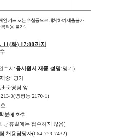
애인 카드 또는 수첩등으로 대체하여 제출불가
중복적용 불가
)
. 11(
화
) 17:00
까지
수
접수시
‘
응시원서 재중
-
성명
’
명기
)
 재중
’
명기
 운영팀 앞
로
213-3(
영평동
2170-1)
0
호
도착분
에 한함
일
,
공휴일에는 접수하지 않음
)
팀 채용담당자
(064-759-7432)