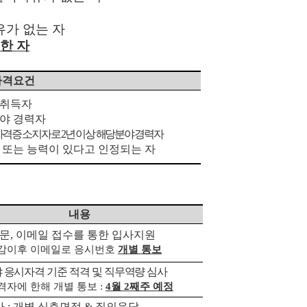
유가 없는 자
한 자
자격요건
 취득자
분야 경력자
자격증 소지자로
2
년 이상 해당분야 경력자
 또는 능력이 있다고 인정되는 자
내용
문
,
이메일 접수를 통한 입사지원
감이후 이메일로 응시번호
개별 통보
 응시자격 기준 적격 및 직무역량 심사
격자에 한해 개별 통보
:
4
월
2
째주 예정
사
:
개별 심층면접
&
질의응답