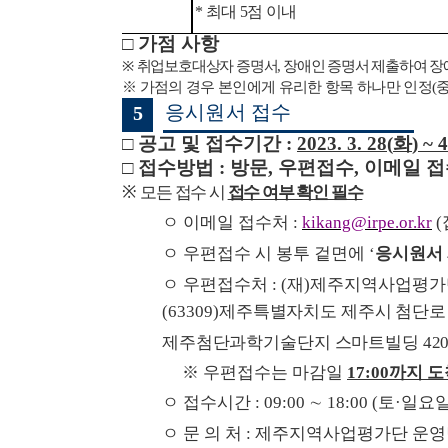
*
최대
5
점 이내
□
가점 사항
※
취업보호대상자 증명서
,
장애인 증명서 제출하여 장
※
가점의 경우 본인에게 유리한 항목 하나만 인정
(
응시원서 접수
5
□
공고 및 접수기간
:
2023. 3. 28(
화
) ~ 4
□
접수방법
:
방문
,
우편접수
,
이메일 접
※
모든 접수 시
접수 여부 확인 필수
ㅇ 이메일 접수처
:
kikang@irpe.or.kr
(
ㅇ 우편접수 시 봉투 겉면에
‘
응시원서
ㅇ 우편접수처
: (
재
)
제주지역사업평가단
(63309)
제주특별자치도 제주시 첨단
제주첨단과학기술단지 스마트빌딩
42
※
우편접수는 마감일
17:00
까지 
ㅇ 접수시간
: 09:00
∼
18:00 (
토
·
일요
ㅇ 문 의 처
:
제주지역사업평가단 운영