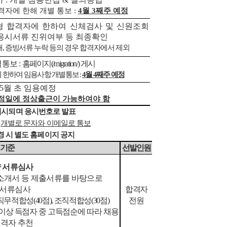
격자에 한해 개별 통보
:
4
월
3
째주 예정
 합격자에 한하여 신체검사 및 신원조회
응시서류 진위여부 등 최종확인
재
,
증빙서류 누락 등의 경우 합격자에서 제외
격통보
:
홈페이지
(/migration/)
게시
 한하여 임용사항 개별통보
:
4
월
4
째주 예정
5
월 초 임용예정
정일에 정상출근이 가능하여야 함
게시되며 응시번호로 발표
여
개별로 문자와 이메일로 통보
경 시 별도 홈페이지 공지
 기준
선발인원
량 서류심사
소개서 등 제출서류를 바탕으로
 서류심사
합격자
직무적합성
(40
점
),
조직적합성
(30
점
)
전원
 이상 득점자 중 고득점순에
따라
채용
적격자 추천