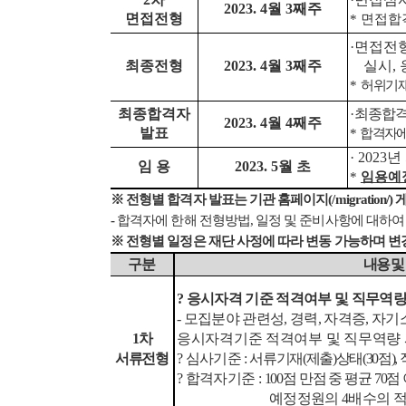
2023. 4
월
3
째주
면접전형
*
면접합
·
면접전형
최종전형
2023. 4
월
3
째주
실시
,
*
허위기
최종합격자
·
최종합
2023. 4
월
4
째주
발표
*
합격자에
· 2023
년
임 용
2023. 5
월 초
*
임용예
※
전형별 합격자 발표는
기관 홈페이지
(/migration/)
-
합격자에 한해 전형방법
,
일정 및 준비사항에 대하
※
전형별 일정은 재단 사정에 따라 변동 가능하며 변
구분
내용 및
?
응시자격 기준 적격여부 및 직무역
-
모집분야 관련성
,
경력
,
자격증
,
자기
1
차
응시자격기준 적격여부 및 직무역량
서류전형
?
심사기준
:
서류기재
(
제출
)
상태
(30
점
),
?
합격자기준
:
100
점 만점 중 평균
70
점
예정
정원의
4
배수의 