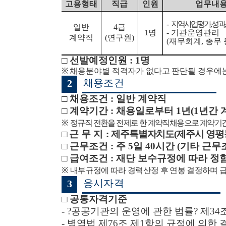
고용형태
직급
인원
업무내
-
지역사업 평가
,
성과
,
일반
4
급
1
명
-
기관운영관리
계약직
(
연구원
)
(
재무회계
,
총무 
□
선발예정인원
: 1
명
※
채용분야별 적격자가 없다고 판단될 경우에는
채용조건
2
□
채용조건
:
일반 계약직
□
계약기간
:
채용일로부터
1
년
(1
년간 
※
정규직 전환을 전제로 한 계약직채용으로 계약기간
□
근 무 지
:
제주특별자치도
(
제주시 영평
□
근무조건
:
주
5
일
40
시간
(
기타 근무
□
급여조건
:
재단 보수규정에 따라 정
※
내부규정에 따라 경력산정 후 연봉 결정하며 
응시자격
3
□
공통자격기준
-
?
공공기관의 운영에 관한 법률
?
제
34
-
병역법 제
76
조 제
1
항의 규정에 의한 