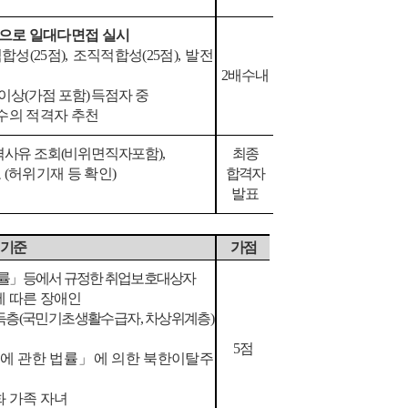
으로 일대다면접 실시
적합성
(25
점
),
조직적합성
(25
점
),
발전
2
배수내
 이상
(
가점 포함
)
득점자 중
수의 적격자 추천
격사유 조회
(
비위면직자포함
),
최종
토
(
허위기재 등 확인
)
합격자
발표
 기준
가점
률
」
등에서 규정한 취업보호대상자
에 따른 장애인
득층
(
국민기초생활수급자
,
차상위계층
)
5
점
에 관한 법률
」
에 의한 북한이탈주
화 가족 자녀