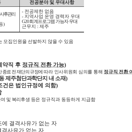
용
전공분야 및 우대사항
-
전공제한 없음
사후관리
-
지역사업 운영 경력자 우대
G20
회계프로그램 가능자 우대
등
)
근무지
:
제주
 모집인원을 선발하지 않을 수 있음
계약직 후
정규직 전환 가능
)
 종료 전 재단의 규정에
따라 인사위원회 심의를 통해
정규직 전환 
동 제주첨단과학단지 내 소재
)
조건은 법인규정에 의함
)
함
급여 및 복리후생
등은
정규직과 동등하게 지급함
조에 결격사유가 없는 자
결격사유가 없는 자