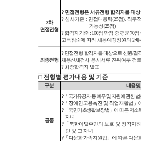
?
면접전형은 서류전형 합격자를 대상
?
심사기준
:
면접대응력
(25
점
),
직무
2
차
가능성
(25
점
)
면접전형
?
합격자기준
:
100
점 만점 중 평균
70
점
고득점순에 따라 채용예정정원의
2
배
?
면접전형 합격자를 대상으로 신원
/
결
최종전형
채용신체검사
,
응시서류 진위여부 검
?
최종합격자 발표
□
전형별 평가내용 및 기준
구분
내용 및
?
「
국가유공자 등 예우 및 지원에 관한 법
?
「
장애인고용촉진 및 직업재활법
」
?
「
국민기초생활보장법
」
에 따른 저소
자녀
공통
?
「
북한이탈주민의 보호 및 정착지원
민 및 그 자녀
?
「
다문화가족지원법
」
에 따른 다문