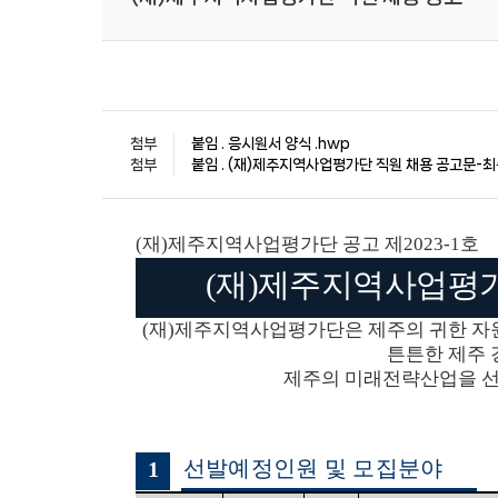
첨부
붙임 . 응시원서 양식 .hwp
첨부
붙임 . (재)제주지역사업평가단 직원 채용 공고문-최종
(
재
)
제주지역사업평가단 공고 제
2023-1
호
(
재
)
제주지역사업평
(
재
)
제주지역사업평가단은 제주의 귀한 자
튼튼한 제주
제주의 미래전략산업을 선
선발예정인원 및 모집분야
1