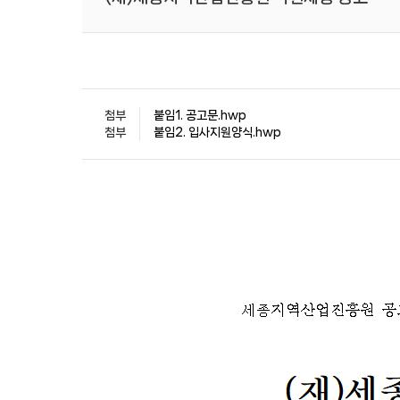
첨부
붙임1. 공고문.hwp
첨부
붙임2. 입사지원양식.hwp